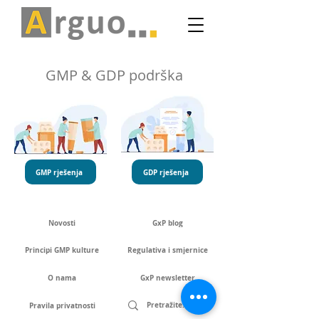
GMP & GDP podrška
GMP rješenja
GDP rješenja
Novosti
GxP blog
Principi GMP kulture
Regulativa i smjernice
O nama
GxP newsletter
Pravila privatnosti