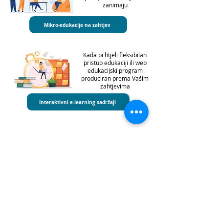
zanimaju
Mikro-edukacije na zahtjev
Kada bi htjeli fleksibilan
pristup edukaciji ili web
edukacijski program
produciran prema Vašim
zahtjevima
Interaktivni e-learning sadržaji
Novosti
GxP blog
Principi GMP kulture
Regulativa i smjernice
O nama
GxP newsletter
Pravila privatnosti
info@arguo.hr