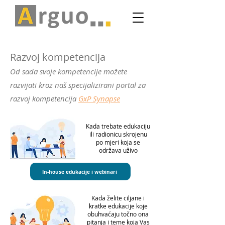
Razvoj kompetencija
Od sada svoje kompetencije možete
razvijati kroz naš specijalizirani portal za
razvoj kompetencija
GxP Synapse
Kada trebate edukaciju
ili radionicu skrojenu
po mjeri koja se
održava uživo
In-house edukacije i webinari
Kada želite ciljane i
kratke edukacije koje
obuhvaćaju točno ona
pitanja i teme koja Vas