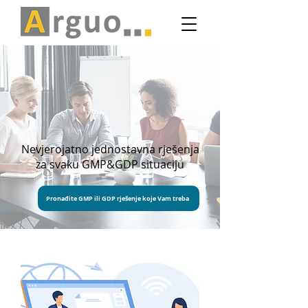
Nevjerojatno jednostavna rješenja
za svaku GMP&GDP situaciju
Pronađite GMP ili GDP rješenje koje Vam treba