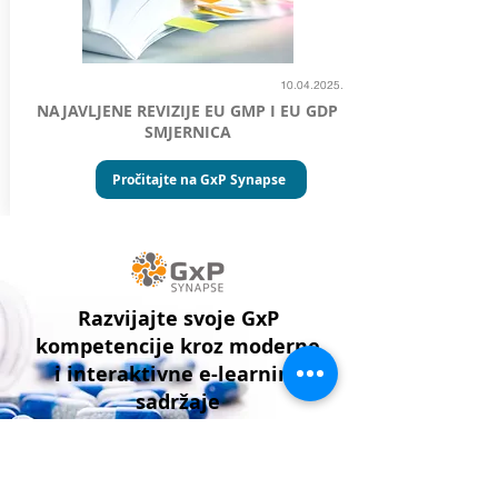
10.04.2025
.
NAJAVLJENE REVIZIJE EU GMP I EU GDP
SMJERNICA
Pročitajte na GxP Synapse
Razvijajte svoje GxP
kompetencije kroz moderne
i interaktivne e-learning
sadržaje
Otkrijte GxP Synapse