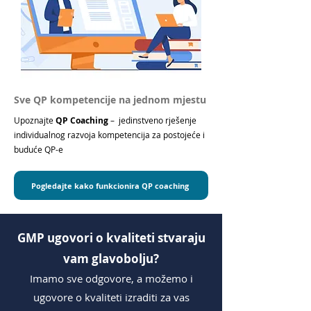
Sve QP kompetencije na jednom mjestu
Upoznajte
QP Coaching
– jedinstveno rješenje
individualnog razvoja kompetencija za postojeće i
buduće QP-e
Pogledajte kako funkcionira QP coaching
GMP ugovori o kvaliteti stvaraju
vam glavobolju?
Imamo sve odgovore, a možemo i
ugovore o kvaliteti izraditi za vas