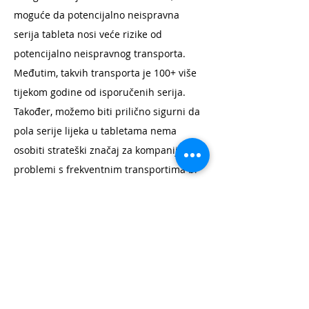
moguće da potencijalno neispravna
serija tableta nosi veće rizike od
potencijalno neispravnog transporta.
Međutim, takvih transporta je 100+ više
tijekom godine od isporučenih serija.
Također, možemo biti prilično sigurni da
pola serije lijeka u tabletama nema
osobiti strateški značaj za kompaniju;
problemi s frekventnim transportima bi
pak s druge strane mogli poremetiti
dosta toga u smislu isporuka,
zadovoljstva korisnika i ispunjavanja
ciljeva.
Ne kažemo da ugovornu organizaciju A
treba potpuno zanemariti, ali isto tako bi