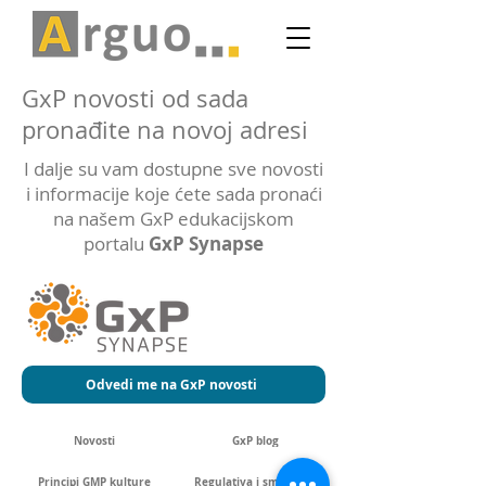
GxP novosti od sada
pronađite na novoj adresi
I dalje su vam dostupne sve novosti
i informacije koje ćete sada pronaći
na našem GxP edukacijskom
portalu
GxP Synapse
Odvedi me na GxP novosti
Novosti
GxP blog
Principi GMP kulture
Regulativa i smjernice