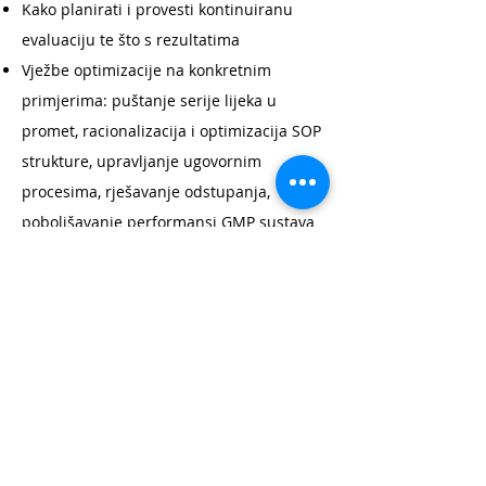
Kako planirati i provesti kontinuiranu
evaluaciju te što s rezultatima
Vježbe optimizacije na konkretnim
primjerima: puštanje serije lijeka u
promet, racionalizacija i optimizacija SOP
strukture, upravljanje ugovornim
procesima, rješavanje odstupanja,
poboljšavanje performansi GMP sustava
Cilj radionice:
Osigurati da GMP doprinosi
ostvarenju poslovnih ciljeva, a ne da je
prepreka i kočnica; sa statičkog pristupa
sustavu kvalitete i GMP procesima prijeći na
dinamički pristup i tako ga kroz
optimizaciju učiniti učinkovitijim i
prilagođenijim suvremenim trendovima u